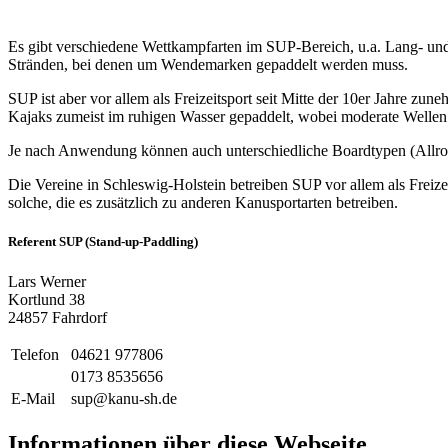
Es gibt verschiedene Wettkampfarten im
SUP
-Bereich, u.a. Lang- u
Stränden, bei denen um Wendemarken gepaddelt werden muss.
SUP
ist aber vor allem als Freizeitsport seit Mitte der 10er Jahre zu
Kajaks zumeist im ruhigen Wasser gepaddelt, wobei moderate Wellen
Je nach Anwendung können auch unterschiedliche Boardtypen (Allrou
Die Vereine in Schleswig-Holstein betreiben
SUP
vor allem als Freiz
solche, die es zusätzlich zu anderen Kanusportarten betreiben.
Referent
SUP
(Stand-up-Paddling)
Lars Werner
Kortlund 38
24857 Fahrdorf
Telefon
04621 977806
0173 8535656
E-Mail
sup@kanu-sh.de
Informationen über diese Webseite